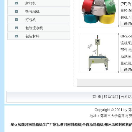
封箱机
(PP)
量轻,
热收缩机
包机,
打包机
包装流水线
包装材料
GPZ-
该机采
部件,
动感应
量范围..
首 页
|
联系我们
|
公司动
Copyright © 2011 b
地址：郑州市大学南路与密杞
星火智能河南封箱机生产厂家从事
河南封箱机
|全自动封箱机|
郑州纸箱封箱机